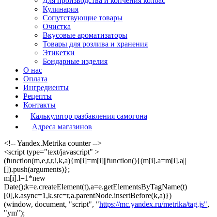
Для производства и копчения колбас
Кулинария
Сопутствующие товары
Очистка
Вкусовые ароматизаторы
Товары для розлива и хранения
Этикетки
Бондарные изделия
О нас
Оплата
Ингредиенты
Рецепты
Контакты
Калькулятор разбавления самогона
Адреса магазинов
<!-- Yandex.Metrika counter -->
<script type="text/javascript" >
(function(m,e,t,r,i,k,a){m[i]=m[i]||function(){(m[i].a=m[i].a||
[]).push(arguments)};
m[i].l=1*new
Date();k=e.createElement(t),a=e.getElementsByTagName(t)
[0],k.async=1,k.src=r,a.parentNode.insertBefore(k,a)})
(window, document, "script", "
https://mc.yandex.ru/metrika/tag.js"
,
"ym");