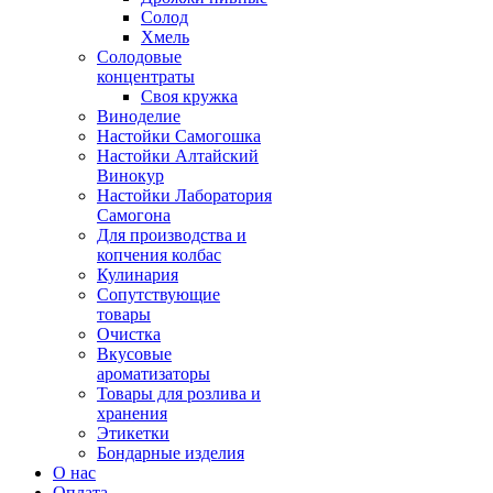
Солод
Хмель
Солодовые
концентраты
Своя кружка
Виноделие
Настойки Самогошка
Настойки Алтайский
Винокур
Настойки Лаборатория
Самогона
Для производства и
копчения колбас
Кулинария
Сопутствующие
товары
Очистка
Вкусовые
ароматизаторы
Товары для розлива и
хранения
Этикетки
Бондарные изделия
О нас
Оплата