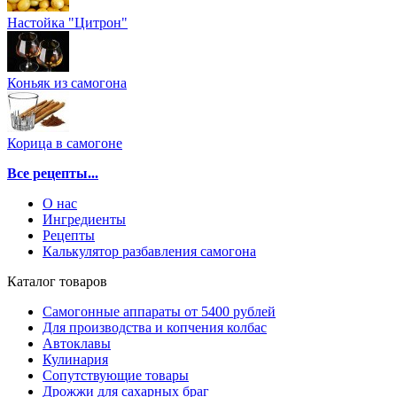
Настойка "Цитрон"
Коньяк из самогона
Корица в самогоне
Все рецепты...
О нас
Ингредиенты
Рецепты
Калькулятор разбавления самогона
Каталог товаров
Самогонные аппараты от 5400 рублей
Для производства и копчения колбас
Автоклавы
Кулинария
Сопутствующие товары
Дрожжи для сахарных браг