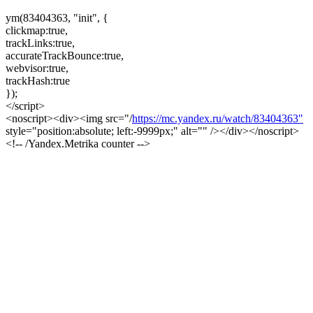
ym(83404363, "init", {
clickmap:true,
trackLinks:true,
accurateTrackBounce:true,
webvisor:true,
trackHash:true
});
</script>
<noscript><div><img src="/
https://mc.yandex.ru/watch/83404363"
style="position:absolute; left:-9999px;" alt="" /></div></noscript>
<!-- /Yandex.Metrika counter -->