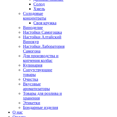
Солод
Хмель
Солодовые
концентраты
Своя кружка
Виноделие
Настойки Самогошка
Настойки Алтайский
Винокур
Настойки Лаборатория
Самогона
Для производства и
копчения колбас
Кулинария
Сопутствующие
товары
Очистка
Вкусовые
ароматизаторы
Товары для розлива и
хранения
Этикетки
Бондарные изделия
О нас
Оплата