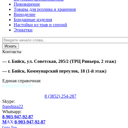
Пивоварение
Товары для розлива и хранения
Виноделие
Бондарные изделия
Настойки из трав и специй
Этикетки
Контакты
—
г. Бийск, ул. Советская, 205/2
(ТРЦ Ривьера, 2 этаж)
—
г. Бийск, Коммунарский переулок, 18
(1-й этаж)
Единая справочная:
8-903-947-92-87
8 (3852) 254-287
Skype:
franshiza22
Whatsapp:
8-903-947-92-87
M
AX:
8-903-947-92-87
Goto Top