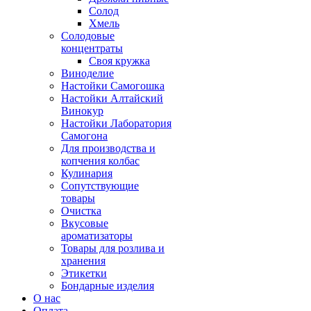
Солод
Хмель
Солодовые
концентраты
Своя кружка
Виноделие
Настойки Самогошка
Настойки Алтайский
Винокур
Настойки Лаборатория
Самогона
Для производства и
копчения колбас
Кулинария
Сопутствующие
товары
Очистка
Вкусовые
ароматизаторы
Товары для розлива и
хранения
Этикетки
Бондарные изделия
О нас
Оплата