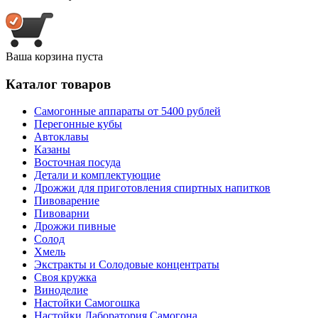
Ваша корзина пуста
Каталог товаров
Самогонные аппараты от 5400 рублей
Перегонные кубы
Автоклавы
Казаны
Восточная посуда
Детали и комплектующие
Дрожжи для приготовления спиртных напитков
Пивоварение
Пивоварни
Дрожжи пивные
Солод
Хмель
Экстракты и Солодовые концентраты
Своя кружка
Виноделие
Настойки Самогошка
Настойки Лаборатория Самогона