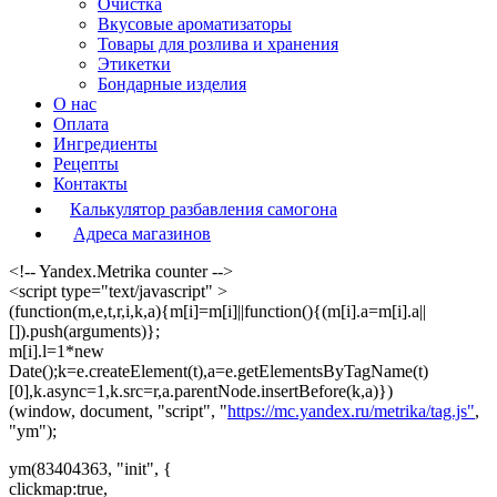
Очистка
Вкусовые ароматизаторы
Товары для розлива и хранения
Этикетки
Бондарные изделия
О нас
Оплата
Ингредиенты
Рецепты
Контакты
Калькулятор разбавления самогона
Адреса магазинов
<!-- Yandex.Metrika counter -->
<script type="text/javascript" >
(function(m,e,t,r,i,k,a){m[i]=m[i]||function(){(m[i].a=m[i].a||
[]).push(arguments)};
m[i].l=1*new
Date();k=e.createElement(t),a=e.getElementsByTagName(t)
[0],k.async=1,k.src=r,a.parentNode.insertBefore(k,a)})
(window, document, "script", "
https://mc.yandex.ru/metrika/tag.js"
,
"ym");
ym(83404363, "init", {
clickmap:true,