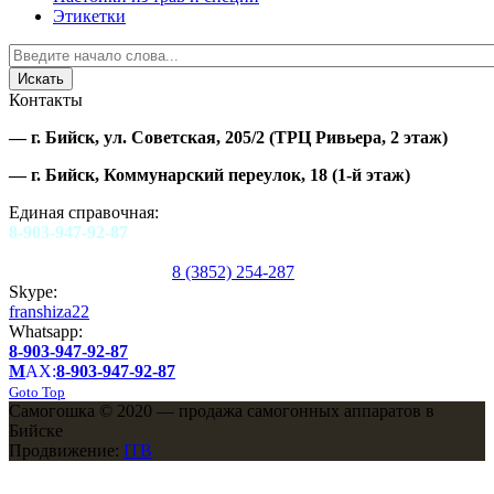
Этикетки
Контакты
—
г. Бийск, ул. Советская, 205/2
(ТРЦ Ривьера, 2 этаж)
—
г. Бийск, Коммунарский переулок, 18
(1-й этаж)
Единая справочная:
8-903-947-92-87
8 (3852) 254-287
Skype:
franshiza22
Whatsapp:
8-903-947-92-87
M
AX:
8-903-947-92-87
Goto Top
Самогошка © 2020 — продажа самогонных аппаратов в
Бийске
Продвижение:
ITB