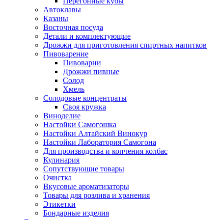
Перегонные кубы
Автоклавы
Казаны
Восточная посуда
Детали и комплектующие
Дрожжи для приготовления спиртных напитков
Пивоварение
Пивоварни
Дрожжи пивные
Солод
Хмель
Солодовые концентраты
Своя кружка
Виноделие
Настойки Самогошка
Настойки Алтайский Винокур
Настойки Лаборатория Самогона
Для производства и копчения колбас
Кулинария
Сопутствующие товары
Очистка
Вкусовые ароматизаторы
Товары для розлива и хранения
Этикетки
Бондарные изделия