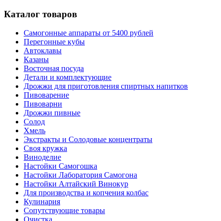
Каталог товаров
Самогонные аппараты от 5400 рублей
Перегонные кубы
Автоклавы
Казаны
Восточная посуда
Детали и комплектующие
Дрожжи для приготовления спиртных напитков
Пивоварение
Пивоварни
Дрожжи пивные
Солод
Хмель
Экстракты и Солодовые концентраты
Своя кружка
Виноделие
Настойки Самогошка
Настойки Лаборатория Самогона
Настойки Алтайский Винокур
Для производства и копчения колбас
Кулинария
Сопутствующие товары
Очистка