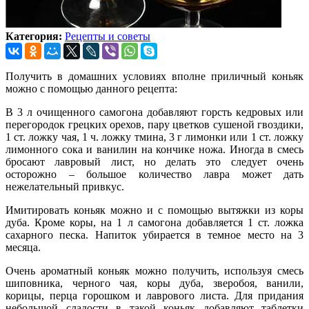
Категория:
Рецепты и советы
Получить в домашних условиях вполне приличный коньяк
можно с помощью данного рецепта:
В 3 л очищенного самогона добавляют горсть кедровых или
перегородок грецких орехов, пару цветков сушеной гвоздики,
1 ст. ложку чая, 1 ч. ложку тмина, 3 г лимонки или 1 ст. ложку
лимонного сока и ванилин на кончике ножа. Иногда в смесь
бросают лавровый лист, но делать это следует очень
осторожно – большое количество лавра может дать
нежелательный привкус.
Имитировать коньяк можно и с помощью вытяжки из коры
дуба. Кроме коры, на 1 л самогона добавляется 1 ст. ложка
сахарного песка. Напиток убирается в темное место на 3
месяца.
Очень ароматный коньяк можно получить, используя смесь
шиповника, черного чая, коры дуба, зверобоя, ванили,
корицы, перца горошком и лаврового листа. Для придания
небольшой сладости в такой коньяк добавляют таблетки