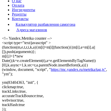
О нас
Оплата
Ингредиенты
Рецепты
Контакты
Калькулятор разбавления самогона
Адреса магазинов
<!-- Yandex.Metrika counter -->
<script type="text/javascript" >
(function(m,e,t,r,i,k,a){m[i]=m[i]||function(){(m[i].a=m[i].a||
[]).push(arguments)};
m[i].l=1*new
Date();k=e.createElement(t),a=e.getElementsByTagName(t)
[0],k.async=1,k.src=r,a.parentNode.insertBefore(k,a)})
(window, document, "script", "
https://mc.yandex.ru/metrika/tag.js"
,
"ym");
ym(83404363, "init", {
clickmap:true,
trackLinks:true,
accurateTrackBounce:true,
webvisor:true,
trackHash:true
});