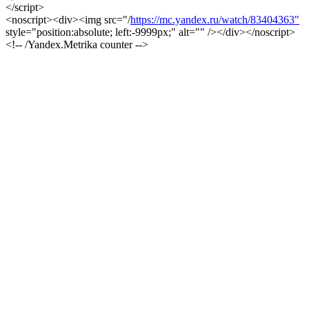
</script>
<noscript><div><img src="/
https://mc.yandex.ru/watch/83404363"
style="position:absolute; left:-9999px;" alt="" /></div></noscript>
<!-- /Yandex.Metrika counter -->