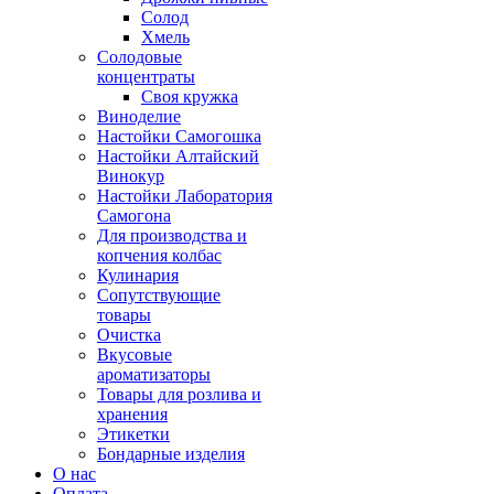
Солод
Хмель
Солодовые
концентраты
Своя кружка
Виноделие
Настойки Самогошка
Настойки Алтайский
Винокур
Настойки Лаборатория
Самогона
Для производства и
копчения колбас
Кулинария
Сопутствующие
товары
Очистка
Вкусовые
ароматизаторы
Товары для розлива и
хранения
Этикетки
Бондарные изделия
О нас
Оплата