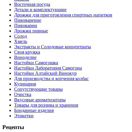
Восточная посуда
Детали и комплектующие
Дрожжи для приготовления спиртных напитков
Пивоварение
Пивоварни
Дрожжи пивные
Солод
Хмель
Экстракты и Солодовые концентраты
Своя кружка
Виноделие
Настойки Самогошка
Настойки Лаборатория Самогона
Настойки Алтайский Винокур
Для производства и копчения колбас
Кулинария
Сопутствующие товары
Очистка
Вкусовые ароматизаторы
Товары для розлива и хранения
Бондарные изделия
Этикетки
Рецепты