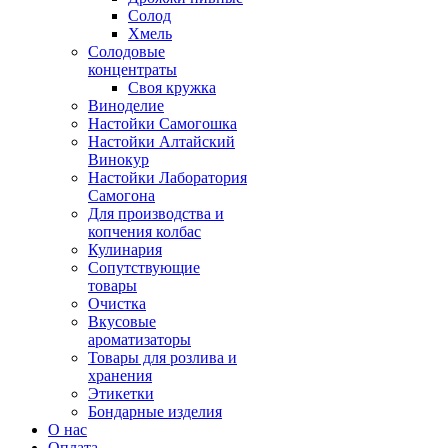
Солод
Хмель
Солодовые
концентраты
Своя кружка
Виноделие
Настойки Самогошка
Настойки Алтайский
Винокур
Настойки Лаборатория
Самогона
Для производства и
копчения колбас
Кулинария
Сопутствующие
товары
Очистка
Вкусовые
ароматизаторы
Товары для розлива и
хранения
Этикетки
Бондарные изделия
О нас
Оплата