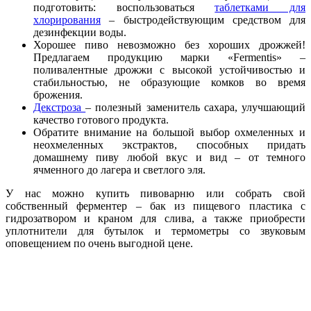
подготовить: воспользоваться
таблетками для
хлорирования
– быстродействующим средством для
дезинфекции воды.
Хорошее пиво невозможно без хороших дрожжей!
Предлагаем продукцию марки «Fermentis» –
поливалентные дрожжи с высокой устойчивостью и
стабильностью, не образующие комков во время
брожения.
Декстроза
– полезный заменитель сахара, улучшающий
качество готового продукта.
Обратите внимание на большой выбор охмеленных и
неохмеленных экстрактов, способных придать
домашнему пиву любой вкус и вид – от темного
ячменного до лагера и светлого эля.
У нас можно купить пивоварню или собрать свой
собственный ферментер – бак из пищевого пластика с
гидрозатвором и краном для слива, а также приобрести
уплотнители для бутылок и термометры со звуковым
оповещением по очень выгодной цене.