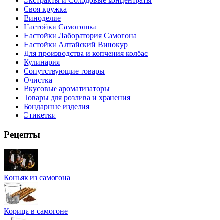
Экстракты и Солодовые концентраты
Своя кружка
Виноделие
Настойки Самогошка
Настойки Лаборатория Самогона
Настойки Алтайский Винокур
Для производства и копчения колбас
Кулинария
Сопутствующие товары
Очистка
Вкусовые ароматизаторы
Товары для розлива и хранения
Бондарные изделия
Этикетки
Рецепты
Коньяк из самогона
Корица в самогоне