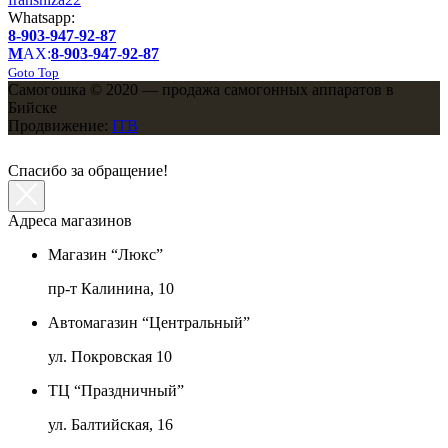
Whatsapp:
8-903-947-92-87
M
AX:
8-903-947-92-87
Goto Top
Самогошка © 2020 — продажа самогонных аппаратов в
Бийске
Продвижение:
ITB
Спасибо за обращение!
Адреса магазинов
Магазин “Люкс”
пр-т Калинина, 10
Автомагазин “Центральный”
ул. Покровская 10
ТЦ “Праздничный”
ул. Балтийская, 16