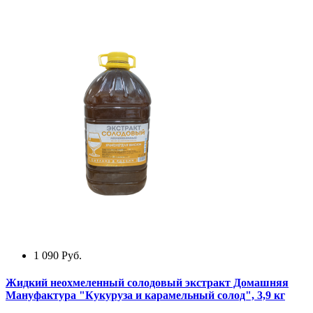
1 090
Руб.
Жидкий неохмеленный солодовый экстракт Домашняя
Мануфактура "Кукуруза и карамельный солод", 3,9 кг