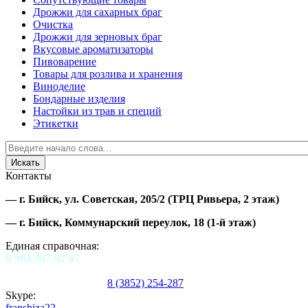
Дрожжи для сахарных браг
Очистка
Дрожжи для зерновых браг
Вкусовые ароматизаторы
Пивоварение
Товары для розлива и хранения
Виноделие
Бондарные изделия
Настойки из трав и специй
Этикетки
Контакты
—
г. Бийск, ул. Советская, 205/2
(ТРЦ Ривьера, 2 этаж)
—
г. Бийск, Коммунарский переулок, 18
(1-й этаж)
Единая справочная:
8-903-947-92-87
8 (3852) 254-287
Skype:
franshiza22