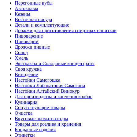
Перегонные кубы
Автоклавы
Казаны
Восточная посуда
Детали и комплектующие
Дрожжи для приготовления спиртных напитков
Пивоварение
Пивоварни
Дрожжи пивные
Солод
Хмель
Экстракты и Солодовые концентраты
Своя кружка
Виноделие
Настойки Самогошка
Настойки Лаборатория Самогона
Настойки Алтайский Винокур
Для производства и копчения колбас
Кулинария
Сопутствующие товары
Очистка
Вкусовые ароматизаторы
Товары для розлива и хранения
Бондарные изделия
Этикетки