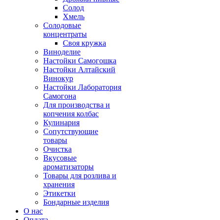
Солод
Хмель
Солодовые
концентраты
Своя кружка
Виноделие
Настойки Самогошка
Настойки Алтайский
Винокур
Настойки Лаборатория
Самогона
Для производства и
копчения колбас
Кулинария
Сопутствующие
товары
Очистка
Вкусовые
ароматизаторы
Товары для розлива и
хранения
Этикетки
Бондарные изделия
О нас
Оплата