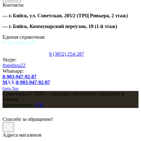
Контакты
—
г. Бийск, ул. Советская, 205/2
(ТРЦ Ривьера, 2 этаж)
—
г. Бийск, Коммунарский переулок, 18
(1-й этаж)
Единая справочная:
8-903-947-92-87
8 (3852) 254-287
Skype:
franshiza22
Whatsapp:
8-903-947-92-87
M
AX:
8-903-947-92-87
Goto Top
Самогошка © 2020 — продажа самогонных аппаратов в
Бийске
Продвижение:
ITB
Спасибо за обращение!
Адреса магазинов