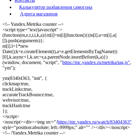
Контакты
Калькулятор разбавления самогона
Адреса магазинов
<!-- Yandex.Metrika counter -->
<script type="text/javascript" >
(function(m,e,t,r,i,k,a){m[i]=m[i]||function(){(m[i].a=m[i].a||
[]).push(arguments)};
m[i].l=1*new
Date();k=e.createElement(t),a=e.getElementsByTagName(t)
[0],k.async=1,k.src=r,a.parentNode.insertBefore(k,a)})
(window, document, "script", "
https://mc.yandex.ru/metrika/tag.js"
,
"ym");
ym(83404363, "init", {
clickmap:true,
trackLinks:true,
accurateTrackBounce:true,
webvisor:true,
trackHash:true
});
</script>
<noscript><div><img src="/
https://mc.yandex.ru/watch/83404363"
style="position:absolute; left:-9999px;" alt="" /></div></noscript>
<!-- /Yandex.Metrika counter -->