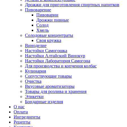
Дрожжи для приготовления спиртных напитков
Пивоварение
Пивоварни
Дрожжи пивные
Солод
Хмель
Солодовые концентраты
Своя кружка
Виноделие
Настойки Самогошка
Настойки Алтайский Винокур
Настойки Лаборатория Самогона
Для производства и копчения колбас
Кулинария
Сопутствующие товары
Очистка
Вкусовые ароматизаторы
Товары для розлива и хранения
Этикетки
Бондарные изделия
О нас
Оплата
Ингредиенты
Рецепты