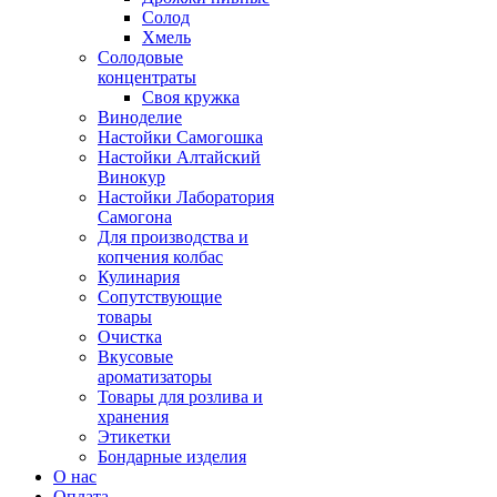
Солод
Хмель
Солодовые
концентраты
Своя кружка
Виноделие
Настойки Самогошка
Настойки Алтайский
Винокур
Настойки Лаборатория
Самогона
Для производства и
копчения колбас
Кулинария
Сопутствующие
товары
Очистка
Вкусовые
ароматизаторы
Товары для розлива и
хранения
Этикетки
Бондарные изделия
О нас
Оплата