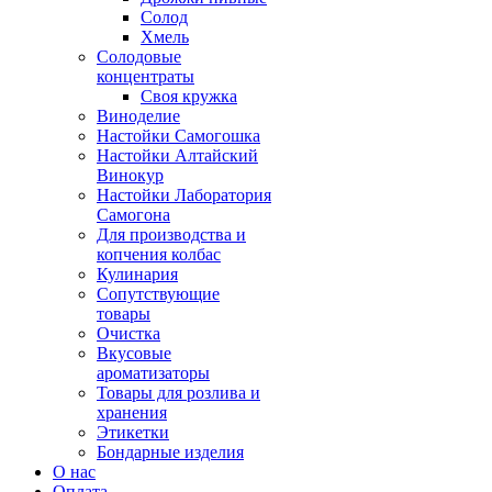
Солод
Хмель
Солодовые
концентраты
Своя кружка
Виноделие
Настойки Самогошка
Настойки Алтайский
Винокур
Настойки Лаборатория
Самогона
Для производства и
копчения колбас
Кулинария
Сопутствующие
товары
Очистка
Вкусовые
ароматизаторы
Товары для розлива и
хранения
Этикетки
Бондарные изделия
О нас
Оплата