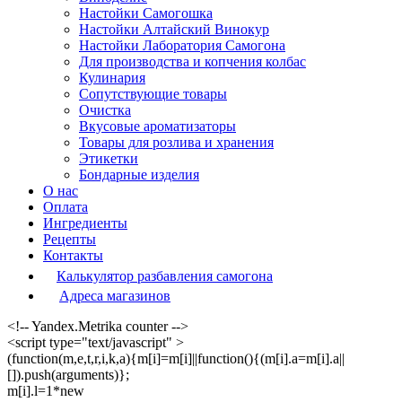
Настойки Самогошка
Настойки Алтайский Винокур
Настойки Лаборатория Самогона
Для производства и копчения колбас
Кулинария
Сопутствующие товары
Очистка
Вкусовые ароматизаторы
Товары для розлива и хранения
Этикетки
Бондарные изделия
О нас
Оплата
Ингредиенты
Рецепты
Контакты
Калькулятор разбавления самогона
Адреса магазинов
<!-- Yandex.Metrika counter -->
<script type="text/javascript" >
(function(m,e,t,r,i,k,a){m[i]=m[i]||function(){(m[i].a=m[i].a||
[]).push(arguments)};
m[i].l=1*new