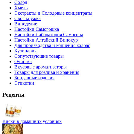
Солод
Хмель
Экстракты и Солодовые концентраты
Своя кружка
Виноделие
Настойки Самогошка
Настойки Лаборатория Самогона
Настойки Алтайский Винокур
Для производства и копчения колбас
Кулинария
Сопутствующие товары
Очистка
Вкусовые ароматизаторы
Товары для розлива и хранения
Бондарные изделия
Этикетки
Рецепты
Виски в домашних условиях