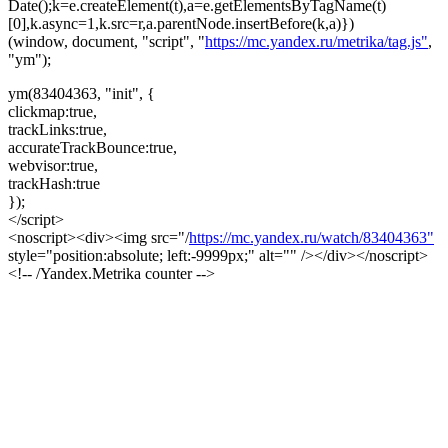
Date();k=e.createElement(t),a=e.getElementsByTagName(t)
[0],k.async=1,k.src=r,a.parentNode.insertBefore(k,a)})
(window, document, "script", "
https://mc.yandex.ru/metrika/tag.js"
,
"ym");
ym(83404363, "init", {
clickmap:true,
trackLinks:true,
accurateTrackBounce:true,
webvisor:true,
trackHash:true
});
</script>
<noscript><div><img src="/
https://mc.yandex.ru/watch/83404363"
style="position:absolute; left:-9999px;" alt="" /></div></noscript>
<!-- /Yandex.Metrika counter -->