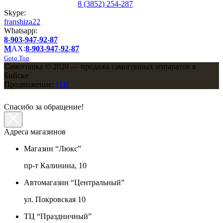
8 (3852) 254-287
Skype:
franshiza22
Whatsapp:
8-903-947-92-87
M
AX:
8-903-947-92-87
Goto Top
Самогошка © 2020 — продажа самогонных аппаратов в
Бийске
Продвижение:
ITB
Спасибо за обращение!
Адреса магазинов
Магазин “Люкс”
пр-т Калинина, 10
Автомагазин “Центральный”
ул. Покровская 10
ТЦ “Праздничный”