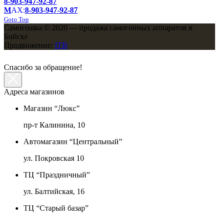
8-903-947-92-87
M
AX:
8-903-947-92-87
Goto Top
Самогошка © 2020 — продажа самогонных аппаратов в
Бийске
Продвижение:
ITB
Спасибо за обращение!
Адреса магазинов
Магазин “Люкс”
пр-т Калинина, 10
Автомагазин “Центральный”
ул. Покровская 10
ТЦ “Праздничный”
ул. Балтийская, 16
ТЦ “Старый базар”