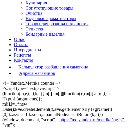
Кулинария
Сопутствующие товары
Очистка
Вкусовые ароматизаторы
Товары для розлива и хранения
Этикетки
Бондарные изделия
О нас
Оплата
Ингредиенты
Рецепты
Контакты
Калькулятор разбавления самогона
Адреса магазинов
<!-- Yandex.Metrika counter -->
<script type="text/javascript" >
(function(m,e,t,r,i,k,a){m[i]=m[i]||function(){(m[i].a=m[i].a||
[]).push(arguments)};
m[i].l=1*new
Date();k=e.createElement(t),a=e.getElementsByTagName(t)
[0],k.async=1,k.src=r,a.parentNode.insertBefore(k,a)})
(window, document, "script", "
https://mc.yandex.ru/metrika/tag.js"
,
"ym");