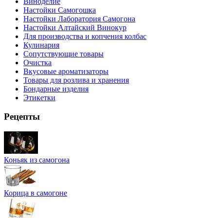
Виноделие
Настойки Самогошка
Настойки Лаборатория Самогона
Настойки Алтайский Винокур
Для производства и копчения колбас
Кулинария
Сопутствующие товары
Очистка
Вкусовые ароматизаторы
Товары для розлива и хранения
Бондарные изделия
Этикетки
Рецепты
Коньяк из самогона
Корица в самогоне