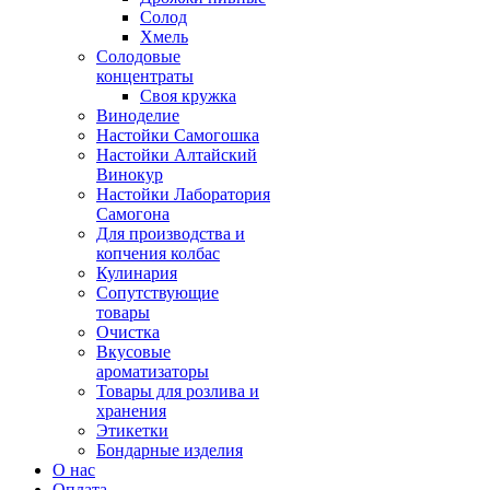
Солод
Хмель
Солодовые
концентраты
Своя кружка
Виноделие
Настойки Самогошка
Настойки Алтайский
Винокур
Настойки Лаборатория
Самогона
Для производства и
копчения колбас
Кулинария
Сопутствующие
товары
Очистка
Вкусовые
ароматизаторы
Товары для розлива и
хранения
Этикетки
Бондарные изделия
О нас
Оплата