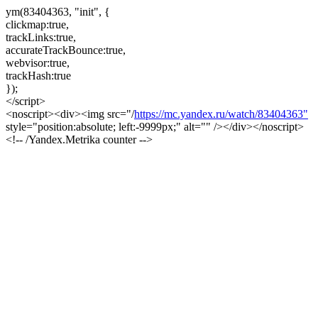
ym(83404363, "init", {
clickmap:true,
trackLinks:true,
accurateTrackBounce:true,
webvisor:true,
trackHash:true
});
</script>
<noscript><div><img src="/
https://mc.yandex.ru/watch/83404363"
style="position:absolute; left:-9999px;" alt="" /></div></noscript>
<!-- /Yandex.Metrika counter -->