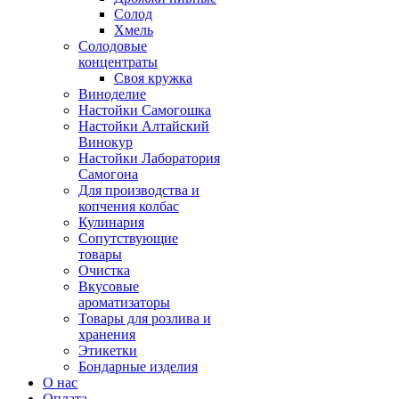
Солод
Хмель
Солодовые
концентраты
Своя кружка
Виноделие
Настойки Самогошка
Настойки Алтайский
Винокур
Настойки Лаборатория
Самогона
Для производства и
копчения колбас
Кулинария
Сопутствующие
товары
Очистка
Вкусовые
ароматизаторы
Товары для розлива и
хранения
Этикетки
Бондарные изделия
О нас
Оплата