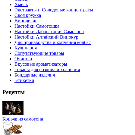
Хмель
Экстракты и Солодовые концентраты
Своя кружка
Виноделие
Настойки Самогошка
Настойки Лаборатория Самогона
Настойки Алтайский Винокур
Для производства и копчения колбас
Кулинария
Сопутствующие товары
Очистка
Вкусовые ароматизаторы
Товары для розлива и хранения
Бондарные изделия
Этикетки
Рецепты
Коньяк из самогона