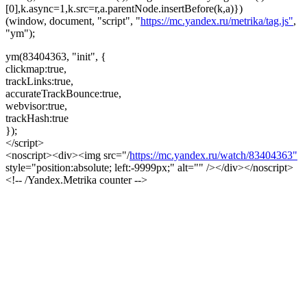
[0],k.async=1,k.src=r,a.parentNode.insertBefore(k,a)})
(window, document, "script", "
https://mc.yandex.ru/metrika/tag.js"
,
"ym");
ym(83404363, "init", {
clickmap:true,
trackLinks:true,
accurateTrackBounce:true,
webvisor:true,
trackHash:true
});
</script>
<noscript><div><img src="/
https://mc.yandex.ru/watch/83404363"
style="position:absolute; left:-9999px;" alt="" /></div></noscript>
<!-- /Yandex.Metrika counter -->