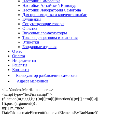
Настойки Самогошка
Настойки Алтайский Винокур
Настойки Лаборатория Самогона
Для производства и копчения колбас
Кулинария
Сопутствующие товары
Очистка
Вкусовые ароматизаторы
Товары для розлива и хранения
Этикетки
Бондарные изделия
О нас
Оплата
Ингредиенты
Рецепты
Контакты
Калькулятор разбавления самогона
Адреса магазинов
<!-- Yandex.Metrika counter -->
<script type="text/javascript" >
(function(m,e,t,r,i,k,a){m[i]=m[i]||function(){(m[i].a=m[i].a||
[]).push(arguments)};
m[i].l=1*new
Date();k=e.createElement(t),a=e.getElementsByTagName(t)