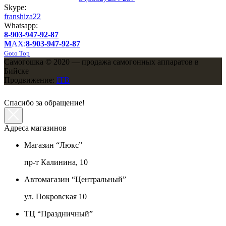
Skype:
franshiza22
Whatsapp:
8-903-947-92-87
M
AX:
8-903-947-92-87
Goto Top
Самогошка © 2020 — продажа самогонных аппаратов в
Бийске
Продвижение:
ITB
Спасибо за обращение!
Адреса магазинов
Магазин “Люкс”
пр-т Калинина, 10
Автомагазин “Центральный”
ул. Покровская 10
ТЦ “Праздничный”