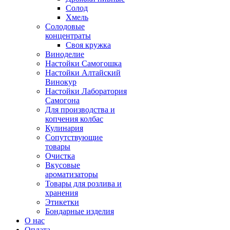
Солод
Хмель
Солодовые
концентраты
Своя кружка
Виноделие
Настойки Самогошка
Настойки Алтайский
Винокур
Настойки Лаборатория
Самогона
Для производства и
копчения колбас
Кулинария
Сопутствующие
товары
Очистка
Вкусовые
ароматизаторы
Товары для розлива и
хранения
Этикетки
Бондарные изделия
О нас
Оплата