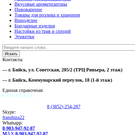
Вкусовые ароматизаторы
Пивоварение
Товары для розлива и хранения
Виноделие
Бондарные изделия
Настойки из трав и специй
Этикетки
Контакты
—
г. Бийск, ул. Советская, 205/2
(ТРЦ Ривьера, 2 этаж)
—
г. Бийск, Коммунарский переулок, 18
(1-й этаж)
Единая справочная:
8-903-947-92-87
8 (3852) 254-287
Skype:
franshiza22
Whatsapp:
8-903-947-92-87
M
AX:
8-903-947-92-87