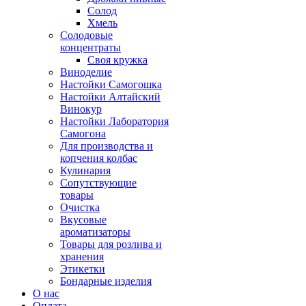
Солод
Хмель
Солодовые
концентраты
Своя кружка
Виноделие
Настойки Самогошка
Настойки Алтайский
Винокур
Настойки Лаборатория
Самогона
Для производства и
копчения колбас
Кулинария
Сопутствующие
товары
Очистка
Вкусовые
ароматизаторы
Товары для розлива и
хранения
Этикетки
Бондарные изделия
О нас
Оплата