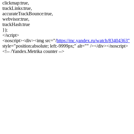
clickmap:true,
trackLinks:true,
accurateTrackBounce:true,
webvisor:true,
trackHash:true
});
</script>
<noscript><div><img src="/
https://mc.yandex.ru/watch/83404363"
style="position:absolute; left:-9999px;" alt="" /></div></noscript>
<!-- /Yandex.Metrika counter -->