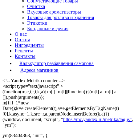
Сопутствующие товары
Очистка
Вкусовые ароматизаторы
Товары для розлива и хранения
Этикетки
Бондарные изделия
О нас
Оплата
Ингредиенты
Рецепты
Контакты
Калькулятор разбавления самогона
Адреса магазинов
<!-- Yandex.Metrika counter -->
<script type="text/javascript" >
(function(m,e,t,r,i,k,a){m[i]=m[i]||function(){(m[i].a=m[i].a||
[]).push(arguments)};
m[i].l=1*new
Date();k=e.createElement(t),a=e.getElementsByTagName(t)
[0],k.async=1,k.src=r,a.parentNode.insertBefore(k,a)})
(window, document, "script", "
https://mc.yandex.ru/metrika/tag.js"
,
"ym");
ym(83404363, "init", {