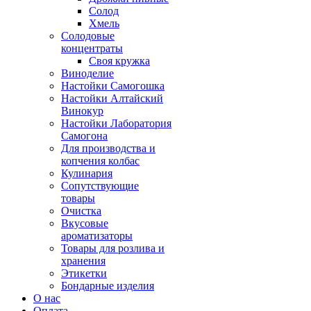
Солод
Хмель
Солодовые
концентраты
Своя кружка
Виноделие
Настойки Самогошка
Настойки Алтайский
Винокур
Настойки Лаборатория
Самогона
Для производства и
копчения колбас
Кулинария
Сопутствующие
товары
Очистка
Вкусовые
ароматизаторы
Товары для розлива и
хранения
Этикетки
Бондарные изделия
О нас
Оплата