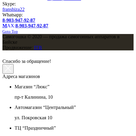
Skype:
franshiza22
Whatsapp:
8-903-947-92-87
M
AX:
8-903-947-92-87
Goto Top
Самогошка © 2020 — продажа самогонных аппаратов в
Бийске
Продвижение:
ITB
Спасибо за обращение!
Адреса магазинов
Магазин “Люкс”
пр-т Калинина, 10
Автомагазин “Центральный”
ул. Покровская 10
ТЦ “Праздничный”