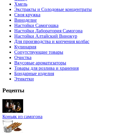
Хмель
Экстракты и Солодовые концентраты
Своя кружка
Виноделие
Настойки Самогошка
Настойки Лаборатория Самогона
Настойки Алтайский Винокур
Для производства и копчения колбас
Кулинария
Сопутствующие товары
Очистка
Вкусовые ароматизаторы
Товары для розлива и хранения
Бондарные изделия
Этикетки
Рецепты
Коньяк из самогона