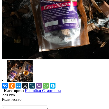
Категория:
Настойки Самогошка
220
Руб.
Количество
+
-