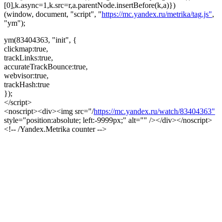
[0],k.async=1,k.src=r,a.parentNode.insertBefore(k,a)})
(window, document, "script", "
https://mc.yandex.ru/metrika/tag.js"
,
"ym");
ym(83404363, "init", {
clickmap:true,
trackLinks:true,
accurateTrackBounce:true,
webvisor:true,
trackHash:true
});
</script>
<noscript><div><img src="/
https://mc.yandex.ru/watch/83404363"
style="position:absolute; left:-9999px;" alt="" /></div></noscript>
<!-- /Yandex.Metrika counter -->