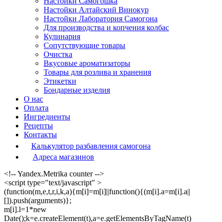
Настойки Самогошка
Настойки Алтайский Винокур
Настойки Лаборатория Самогона
Для производства и копчения колбас
Кулинария
Сопутствующие товары
Очистка
Вкусовые ароматизаторы
Товары для розлива и хранения
Этикетки
Бондарные изделия
О нас
Оплата
Ингредиенты
Рецепты
Контакты
Калькулятор разбавления самогона
Адреса магазинов
<!-- Yandex.Metrika counter -->
<script type="text/javascript" >
(function(m,e,t,r,i,k,a){m[i]=m[i]||function(){(m[i].a=m[i].a||
[]).push(arguments)};
m[i].l=1*new
Date();k=e.createElement(t),a=e.getElementsByTagName(t)