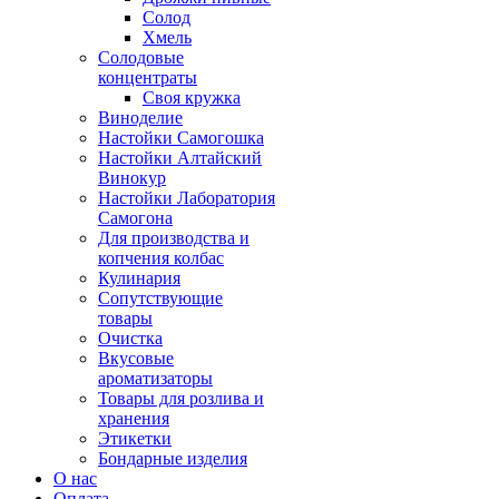
Солод
Хмель
Солодовые
концентраты
Своя кружка
Виноделие
Настойки Самогошка
Настойки Алтайский
Винокур
Настойки Лаборатория
Самогона
Для производства и
копчения колбас
Кулинария
Сопутствующие
товары
Очистка
Вкусовые
ароматизаторы
Товары для розлива и
хранения
Этикетки
Бондарные изделия
О нас
Оплата