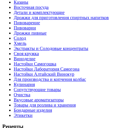
Казаны
Восточная посуда
Детали и комплектующие
Дрожжи для приготовления спиртных напитков
Пивоварение
Пивоварни
Дрожжи пивные
Солод
Хмель
Экстракты и Солодовые концентраты
Своя кружка
Виноделие
Настойки Самогошка
Настойки Лаборатория Самогона
Настойки Алтайский Винокур
Для производства и копчения колбас
Кулинария
Сопутствующие товары
Очистка
Вкусовые ароматизаторы
Товары для розлива и хранения
Бондарные изделия
Этикетки
Рецепты