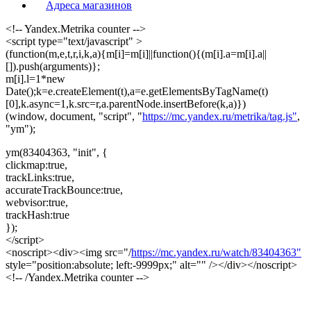
Адреса магазинов
<!-- Yandex.Metrika counter -->
<script type="text/javascript" >
(function(m,e,t,r,i,k,a){m[i]=m[i]||function(){(m[i].a=m[i].a||
[]).push(arguments)};
m[i].l=1*new
Date();k=e.createElement(t),a=e.getElementsByTagName(t)
[0],k.async=1,k.src=r,a.parentNode.insertBefore(k,a)})
(window, document, "script", "
https://mc.yandex.ru/metrika/tag.js"
,
"ym");
ym(83404363, "init", {
clickmap:true,
trackLinks:true,
accurateTrackBounce:true,
webvisor:true,
trackHash:true
});
</script>
<noscript><div><img src="/
https://mc.yandex.ru/watch/83404363"
style="position:absolute; left:-9999px;" alt="" /></div></noscript>
<!-- /Yandex.Metrika counter -->