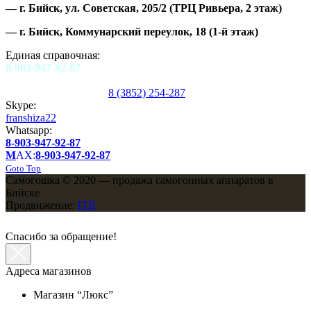
—
г. Бийск, ул. Советская, 205/2
(ТРЦ Ривьера, 2 этаж)
—
г. Бийск, Коммунарский переулок, 18
(1-й этаж)
Единая справочная:
8-903-947-92-87
8 (3852) 254-287
Skype:
franshiza22
Whatsapp:
8-903-947-92-87
M
AX:
8-903-947-92-87
Goto Top
Самогошка © 2020 — продажа самогонных аппаратов в
Бийске
Продвижение:
ITB
Спасибо за обращение!
Адреса магазинов
Магазин “Люкс”