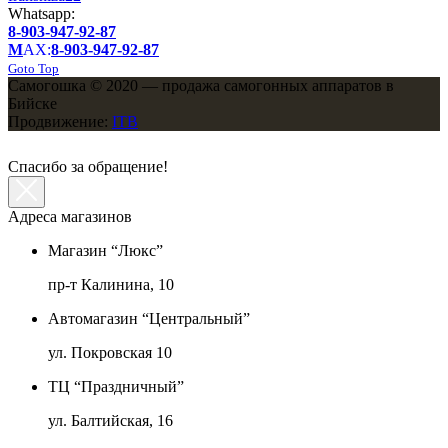
Whatsapp:
8-903-947-92-87
M
AX:
8-903-947-92-87
Goto Top
Самогошка © 2020 — продажа самогонных аппаратов в
Бийске
Продвижение:
ITB
Спасибо за обращение!
Адреса магазинов
Магазин “Люкс”
пр-т Калинина, 10
Автомагазин “Центральный”
ул. Покровская 10
ТЦ “Праздничный”
ул. Балтийская, 16