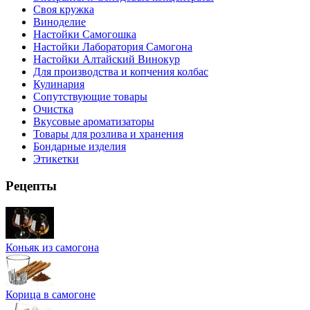
Своя кружка
Виноделие
Настойки Самогошка
Настойки Лаборатория Самогона
Настойки Алтайский Винокур
Для производства и копчения колбас
Кулинария
Сопутствующие товары
Очистка
Вкусовые ароматизаторы
Товары для розлива и хранения
Бондарные изделия
Этикетки
Рецепты
Коньяк из самогона
Корица в самогоне