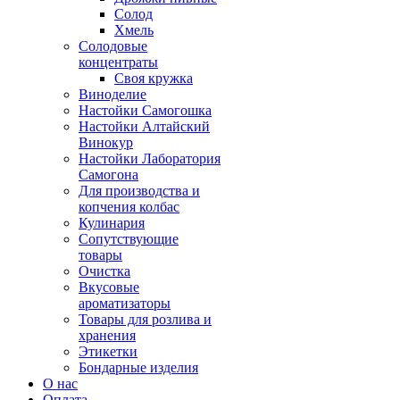
Солод
Хмель
Солодовые
концентраты
Своя кружка
Виноделие
Настойки Самогошка
Настойки Алтайский
Винокур
Настойки Лаборатория
Самогона
Для производства и
копчения колбас
Кулинария
Сопутствующие
товары
Очистка
Вкусовые
ароматизаторы
Товары для розлива и
хранения
Этикетки
Бондарные изделия
О нас
Оплата