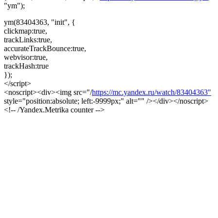
"ym");
ym(83404363, "init", {
clickmap:true,
trackLinks:true,
accurateTrackBounce:true,
webvisor:true,
trackHash:true
});
</script>
<noscript><div><img src="/
https://mc.yandex.ru/watch/83404363"
style="position:absolute; left:-9999px;" alt="" /></div></noscript>
<!-- /Yandex.Metrika counter -->