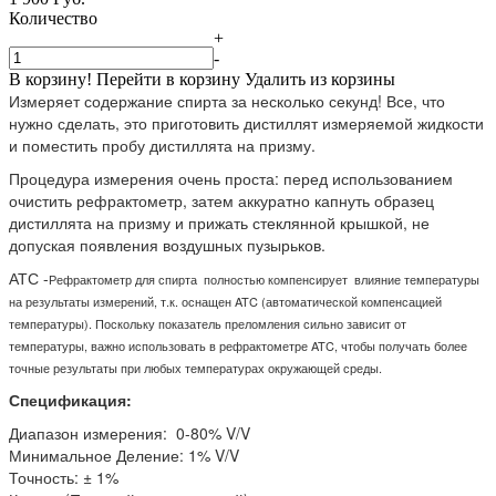
Количество
+
-
В корзину!
Перейти в корзину
Удалить из корзины
Измеряет содержание спирта за несколько секунд! Все, что
нужно сделать, это приготовить дистиллят измеряемой жидкости
и поместить пробу дистиллята на призму.
Процедура измерения очень проста: перед использованием
очистить рефрактометр, затем аккуратно капнуть образец
дистиллята на призму и прижать стеклянной крышкой, не
допуская появления воздушных пузырьков.
АТС -
Рефрактометр для спирта
полностью компенсирует влияние температуры
на результаты измерений, т.к. оснащен ATC (автоматической компенсацией
температуры). Поскольку показатель преломления сильно зависит от
температуры, важно использовать в рефрактометре ATC, чтобы получать более
точные результаты при любых температурах окружающей среды.
Спецификация:
Диапазон измерения: 0-80% V/V
Минимальное Деление: 1% V/V
Точность: ± 1%