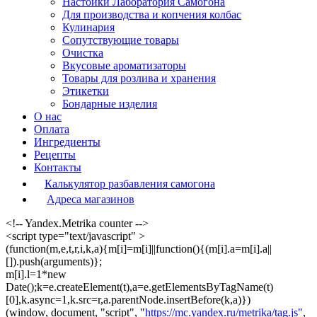
Настойки Лаборатория Самогона
Для производства и копчения колбас
Кулинария
Сопутствующие товары
Очистка
Вкусовые ароматизаторы
Товары для розлива и хранения
Этикетки
Бондарные изделия
О нас
Оплата
Ингредиенты
Рецепты
Контакты
Калькулятор разбавления самогона
Адреса магазинов
<!-- Yandex.Metrika counter -->
<script type="text/javascript" >
(function(m,e,t,r,i,k,a){m[i]=m[i]||function(){(m[i].a=m[i].a||
[]).push(arguments)};
m[i].l=1*new
Date();k=e.createElement(t),a=e.getElementsByTagName(t)
[0],k.async=1,k.src=r,a.parentNode.insertBefore(k,a)})
(window, document, "script", "
https://mc.yandex.ru/metrika/tag.js"
,