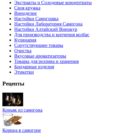
Экстракты и Солодовые концентраты
Своя кружка
Виноделие
Настойки Самогошка
Настойки Лаборатория Самогона
Настойки Алтайский Винокур
Для производства и копчения колбас
Кулинария
Сопутствующие товары
Очистка
Вкусовые ароматизаторы
Товары для розлива и хранения
Бондарные изделия
Этикетки
Рецепты
Коньяк из самогона
Корица в самогоне