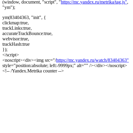
(window, document, "script", "
https://mc.yandex.ru/metrika/tag.js"
,
"ym");
ym(83404363, "init", {
clickmap:true,
trackLinks:true,
accurateTrackBounce:true,
webvisor:true,
trackHash:true
});
</script>
<noscript><div><img src="/
https://mc.yandex.ru/watch/83404363"
style="position:absolute; left:-9999px;" alt="" /></div></noscript>
<!-- /Yandex.Metrika counter -->