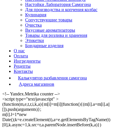
Настойки Лаборатория Самогона
Для производства и копчения колбас
Кулинария
Сопутствующие товары
Очистка
Вкусовые ароматизаторы
Товары для розлива и хранения
Этикетки
Бондарные изделия
О нас
Оплата
Ингредиенты
Рецепты
Контакты
Калькулятор разбавления самогона
Адреса магазинов
<!-- Yandex.Metrika counter -->
<script type="text/javascript" >
(function(m,e,t,r,i,k,a){m[i]=m[i]||function(){(m[i].a=m[i].a||
[]).push(arguments)};
m[i].l=1*new
Date();k=e.createElement(t),a=e.getElementsByTagName(t)
[0],k.async=1,k.src=r,a.parentNode.insertBefore(k,a)})