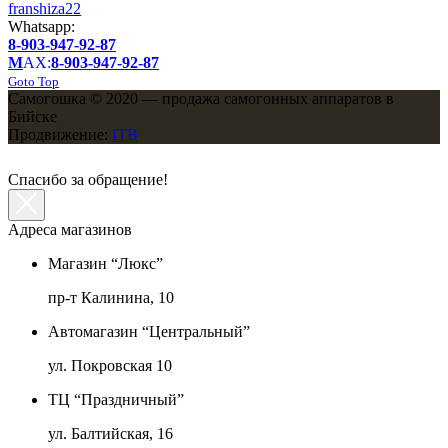
franshiza22
Whatsapp:
8-903-947-92-87
M
AX:
8-903-947-92-87
Goto Top
Самогошка © 2020 — продажа самогонных аппаратов в
Бийске
Продвижение:
ITB
Спасибо за обращение!
Адреса магазинов
Магазин “Люкс”
пр-т Калинина, 10
Автомагазин “Центральный”
ул. Покровская 10
ТЦ “Праздничный”
ул. Балтийская, 16