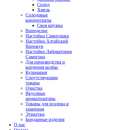
Солод
Хмель
Солодовые
концентраты
Своя кружка
Виноделие
Настойки Самогошка
Настойки Алтайский
Винокур
Настойки Лаборатория
Самогона
Для производства и
копчения колбас
Кулинария
Сопутствующие
товары
Очистка
Вкусовые
ароматизаторы
Товары для розлива и
хранения
Этикетки
Бондарные изделия
О нас
Оплата