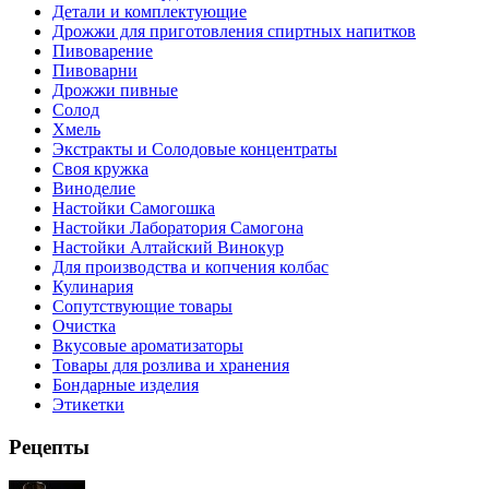
Детали и комплектующие
Дрожжи для приготовления спиртных напитков
Пивоварение
Пивоварни
Дрожжи пивные
Солод
Хмель
Экстракты и Солодовые концентраты
Своя кружка
Виноделие
Настойки Самогошка
Настойки Лаборатория Самогона
Настойки Алтайский Винокур
Для производства и копчения колбас
Кулинария
Сопутствующие товары
Очистка
Вкусовые ароматизаторы
Товары для розлива и хранения
Бондарные изделия
Этикетки
Рецепты