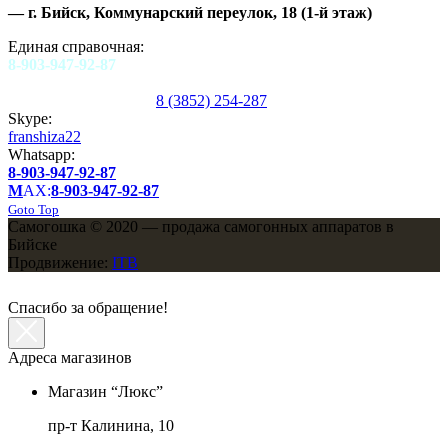
—
г. Бийск, Коммунарский переулок, 18
(1-й этаж)
Единая справочная:
8-903-947-92-87
8 (3852) 254-287
Skype:
franshiza22
Whatsapp:
8-903-947-92-87
M
AX:
8-903-947-92-87
Goto Top
Самогошка © 2020 — продажа самогонных аппаратов в
Бийске
Продвижение:
ITB
Спасибо за обращение!
Адреса магазинов
Магазин “Люкс”
пр-т Калинина, 10