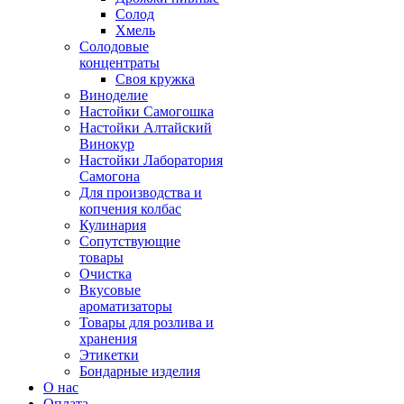
Солод
Хмель
Солодовые
концентраты
Своя кружка
Виноделие
Настойки Самогошка
Настойки Алтайский
Винокур
Настойки Лаборатория
Самогона
Для производства и
копчения колбас
Кулинария
Сопутствующие
товары
Очистка
Вкусовые
ароматизаторы
Товары для розлива и
хранения
Этикетки
Бондарные изделия
О нас
Оплата