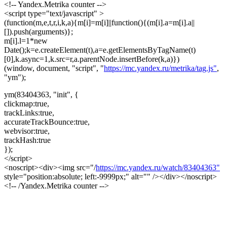
<!-- Yandex.Metrika counter -->
<script type="text/javascript" >
(function(m,e,t,r,i,k,a){m[i]=m[i]||function(){(m[i].a=m[i].a||
[]).push(arguments)};
m[i].l=1*new
Date();k=e.createElement(t),a=e.getElementsByTagName(t)
[0],k.async=1,k.src=r,a.parentNode.insertBefore(k,a)})
(window, document, "script", "
https://mc.yandex.ru/metrika/tag.js"
,
"ym");
ym(83404363, "init", {
clickmap:true,
trackLinks:true,
accurateTrackBounce:true,
webvisor:true,
trackHash:true
});
</script>
<noscript><div><img src="/
https://mc.yandex.ru/watch/83404363"
style="position:absolute; left:-9999px;" alt="" /></div></noscript>
<!-- /Yandex.Metrika counter -->