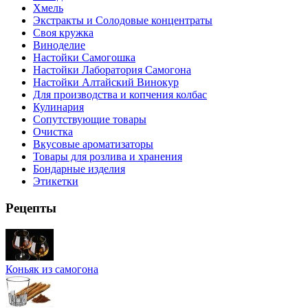
Хмель
Экстракты и Солодовые концентраты
Своя кружка
Виноделие
Настойки Самогошка
Настойки Лаборатория Самогона
Настойки Алтайский Винокур
Для производства и копчения колбас
Кулинария
Сопутствующие товары
Очистка
Вкусовые ароматизаторы
Товары для розлива и хранения
Бондарные изделия
Этикетки
Рецепты
Коньяк из самогона