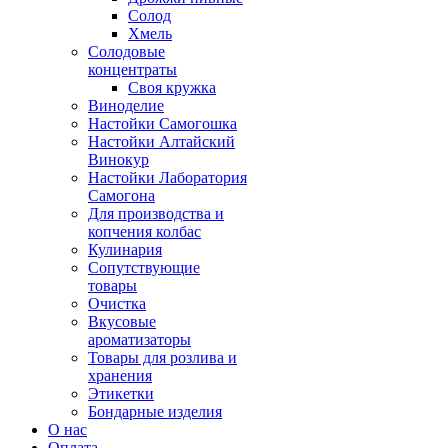
Солод
Хмель
Солодовые
концентраты
Своя кружка
Виноделие
Настойки Самогошка
Настойки Алтайский
Винокур
Настойки Лаборатория
Самогона
Для производства и
копчения колбас
Кулинария
Сопутствующие
товары
Очистка
Вкусовые
ароматизаторы
Товары для розлива и
хранения
Этикетки
Бондарные изделия
О нас
Оплата