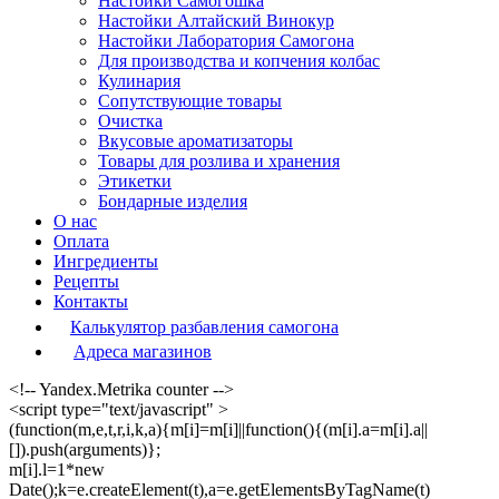
Настойки Самогошка
Настойки Алтайский Винокур
Настойки Лаборатория Самогона
Для производства и копчения колбас
Кулинария
Сопутствующие товары
Очистка
Вкусовые ароматизаторы
Товары для розлива и хранения
Этикетки
Бондарные изделия
О нас
Оплата
Ингредиенты
Рецепты
Контакты
Калькулятор разбавления самогона
Адреса магазинов
<!-- Yandex.Metrika counter -->
<script type="text/javascript" >
(function(m,e,t,r,i,k,a){m[i]=m[i]||function(){(m[i].a=m[i].a||
[]).push(arguments)};
m[i].l=1*new
Date();k=e.createElement(t),a=e.getElementsByTagName(t)