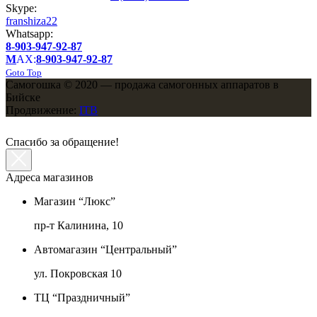
Skype:
franshiza22
Whatsapp:
8-903-947-92-87
M
AX:
8-903-947-92-87
Goto Top
Самогошка © 2020 — продажа самогонных аппаратов в
Бийске
Продвижение:
ITB
Спасибо за обращение!
Адреса магазинов
Магазин “Люкс”
пр-т Калинина, 10
Автомагазин “Центральный”
ул. Покровская 10
ТЦ “Праздничный”