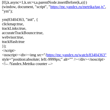
[0],k.async=1,k.src=r,a.parentNode.insertBefore(k,a)})
(window, document, "script", "
https://mc.yandex.ru/metrika/tag.js"
,
"ym");
ym(83404363, "init", {
clickmap:true,
trackLinks:true,
accurateTrackBounce:true,
webvisor:true,
trackHash:true
});
</script>
<noscript><div><img src="/
https://mc.yandex.ru/watch/83404363"
style="position:absolute; left:-9999px;" alt="" /></div></noscript>
<!-- /Yandex.Metrika counter -->