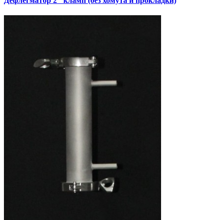
Дефлегматор 2" кламп (без хомута и прокладки)