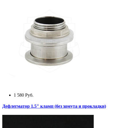
1 580
Руб.
Дефлегматор 1.5" кламп (без хомута и прокладки)