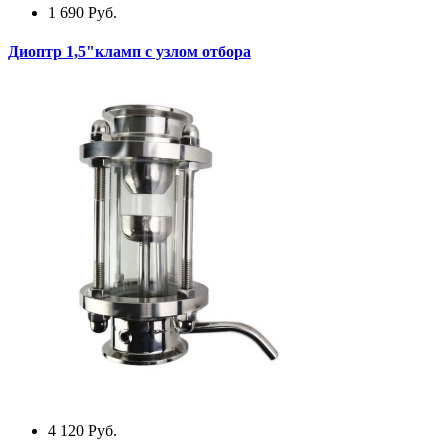
1 690
Руб.
Диоптр 1,5"кламп с узлом отбора
4 120
Руб.