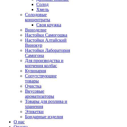
Солод
Хмель
Солодовые
концентраты
Своя кружка
Виноделие
Настойки Самогошка
Настойки Алтайский
Винокур
Настойки Лаборатория
Самогона
Для производства и
копчения колбас
Кулинария
Сопутствующие
товары
Очистка
Вкусовые
ароматизаторы
Товары для розлива и
хранения
Этикетки
Бондарные изделия
О нас
Оплата