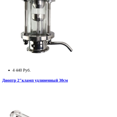
4 440
Руб.
Диоптр 2"кламп удлиненный 30см