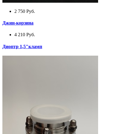
2 750
Руб.
Джин-корзина
4 210
Руб.
Диоптр 1,5"кламп